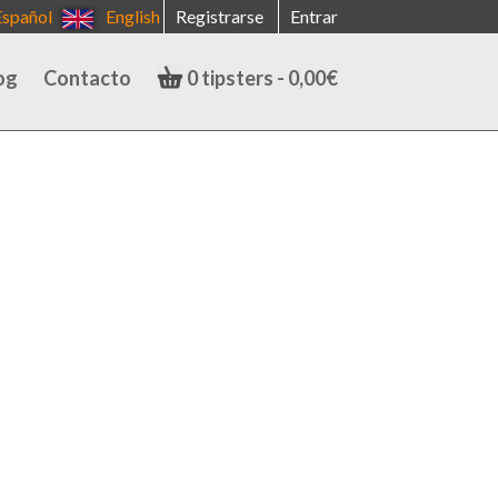
Español
English
Registrarse
Entrar
og
Contacto
0 tipsters -
0,00
€