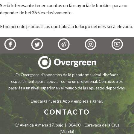
Sería interesante tener cuentas en la mayoría de bookies para no
depender de bet365 exclusivamente.
El número de pronósticos que habrá a lo largo del mes será elevado.
En Overgreen disponemos de la plataforma ideal, diseñada
especialmente para apostar como un profesional. Con nosotros
pasarás a un nivel superior en el mundo de las apuestas deportivas.
Descarga nuestra App y empieza a ganar.
CONTACTO
C/ Avenida Almería 17, bajo 1, 30400 – Caravaca de la Cruz
(Murcia)