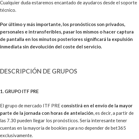
Cualquier duda estaremos encantado de ayudaros desde el soporte
técnico.
Por último y más importante, los pronósticos son privados,
personales e intransferibles, pasar los mismos o hacer captura
de pantalla en los minutos posteriores significará la expulsión
inmediata sin devolución del coste del servicio.
DESCRIPCIÓN DE GRUPOS
1. GRUPO ITF PRE
El grupo de mercado ITF PRE
consistirá en el envío de la mayor
parte de la jornada con horas de antelación
, es decir, a partir de
las 7.30 pueden llegar los pronósticos. Sería interesante tener
cuentas en la mayoría de bookies para no depender de bet365
exclusivamente.