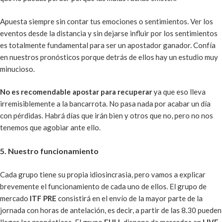
Apuesta siempre sin contar tus emociones o sentimientos. Ver los
eventos desde la distancia y sin dejarse influir por los sentimientos
es totalmente fundamental para ser un apostador ganador. Confía
en nuestros pronósticos porque detrás de ellos hay un estudio muy
minucioso.
No es recomendable apostar para recuperar
ya que eso lleva
irremisiblemente a la bancarrota. No pasa nada por acabar un día
con pérdidas. Habrá días que irán bien y otros que no, pero no nos
tenemos que agobiar ante ello.
5. Nuestro funcionamiento
Cada grupo tiene su propia idiosincrasia, pero vamos a explicar
brevemente el funcionamiento de cada uno de ellos. El grupo de
mercado
ITF PRE
consistirá en el envío de la mayor parte de la
jornada con horas de antelación, es decir, a partir de las 8.30 pueden