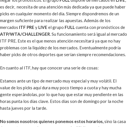
llegar los pronósticos. El grupo
FULL
dispone de mercados en
LIVE
,
es decir, necesita de una atención más dedicada ya que puede haber
picks en cualquier momento del día. Siempre dispondremos de un
margen suficiente para realizar las apuestas. Además de los
mercados
ITF PRE
y
LIVE
el grupo
FULL
cuenta con pronósticos de
ATP/WTA/CHALLENGER
. Su funcionamiento será igual al mercado
ITF PRE. Este es el que menos atención necesitará ya que no hay
problemas con la liquidez de los mercados. Eventualmente podría
haber picks de otros deportes que serían siempre recomendaciones.
En cuanto al ITF, hay que conocer una serie de cosas:
Estamos ante un tipo de mercado muy especial y muy volátil. El
value de los picks aquí dura muy poco tiempo a cuota y hay mucha
gente esperándolas, por lo que hay que estar muy pendiente en las
horas punta los días clave. Estos días son de domingo por la noche
hasta jueves por la tarde.
No somos nosotros quienes ponemos estos horarios,
sino la casa