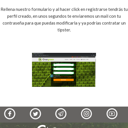
Rellena nuestro formulario y al hacer click en registrarse tendrás tu
perfil creado, en unos segundos te enviaremos un mail con tu
contraseña para que puedas modificarla y ya podrías contratar un
tipster.