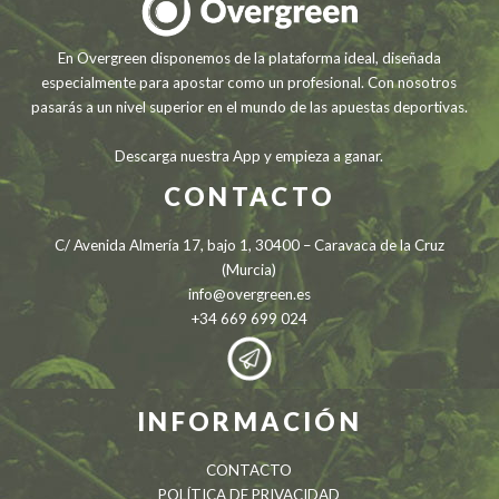
En Overgreen disponemos de la plataforma ideal, diseñada
especialmente para apostar como un profesional. Con nosotros
pasarás a un nivel superior en el mundo de las apuestas deportivas.
Descarga nuestra App y empieza a ganar.
CONTACTO
C/ Avenida Almería 17, bajo 1, 30400 – Caravaca de la Cruz
(Murcia)
info@overgreen.es
+34 669 699 024
INFORMACIÓN
CONTACTO
POLÍTICA DE PRIVACIDAD