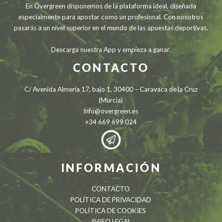
En Overgreen disponemos de la plataforma ideal, diseñada
especialmente para apostar como un profesional. Con nosotros
pasarás a un nivel superior en el mundo de las apuestas deportivas.
Descarga nuestra App y empieza a ganar.
CONTACTO
C/ Avenida Almería 17, bajo 1, 30400 – Caravaca de la Cruz
(Murcia)
info@overgreen.es
+34 669 699 024
INFORMACIÓN
CONTACTO
POLÍTICA DE PRIVACIDAD
POLÍTICA DE COOKIES
AVISO LEGAL